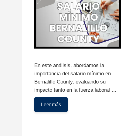
En este análisis, abordamos la
importancia del salario mínimo en
Bernalillo County, evaluando su
impacto tanto en la fuerza laboral …
¿Cuál
Leer más
es
el
salario
mínimo