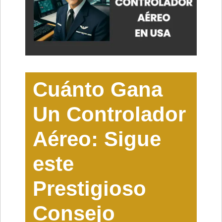
Cuánto Gana
Un Controlador
Aéreo: Sigue
este
Prestigioso
Consejo