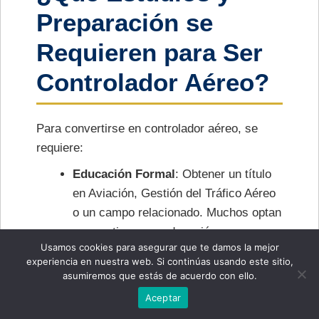
Preparación se
Requieren para Ser
Controlador Aéreo?
Para convertirse en controlador aéreo, se
requiere:
Educación Formal
: Obtener un título
en Aviación, Gestión del Tráfico Aéreo
o un campo relacionado. Muchos optan
por continuar su educación con cursos
Usamos cookies para asegurar que te damos la mejor
adicionales y certificaciones.
experiencia en nuestra web. Si continúas usando este sitio,
Certificaciones Adicionales
: Obtener
asumiremos que estás de acuerdo con ello.
certificaciones adicionales en áreas
Aceptar
especializadas del control de tráfico